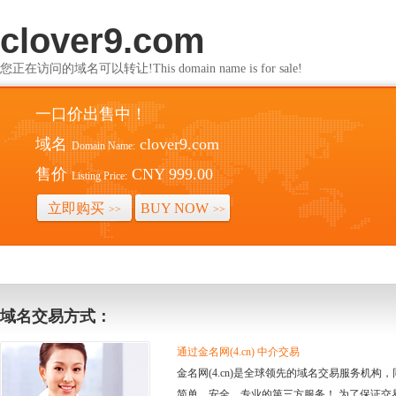
clover9.com
您正在访问的域名可以转让!This domain name is for sale!
一口价出售中！
域名
clover9.com
Domain Name:
售价
CNY 999.00
Listing Price:
立即购买
BUY NOW
>>
>>
域名交易方式：
通过金名网(4.cn) 中介交易
金名网(4.cn)是全球领先的域名交易服务机
简单、安全、专业的第三方服务！ 为了保证交